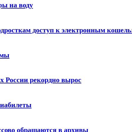
фы на воду
одросткам доступ к электронным кошел
ймы
х России рекордно вырос
виабилеты
ссово обращаются в архивы