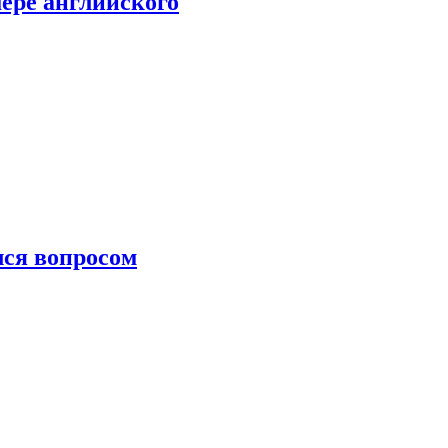
мере английского
лся вопросом