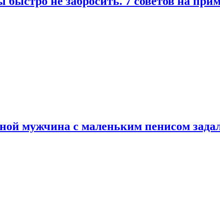
 быстро не забросить. 7 советов на при
еной мужчина с маленьким пенисом зада