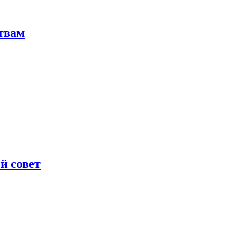
твам
й совет