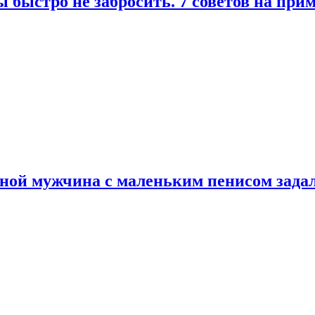
 быстро не забросить. 7 советов на при
еной мужчина с маленьким пенисом зада