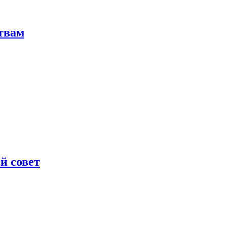
твам
й совет