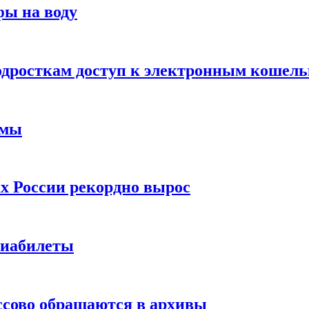
фы на воду
одросткам доступ к электронным кошел
ймы
х России рекордно вырос
виабилеты
ссово обращаются в архивы