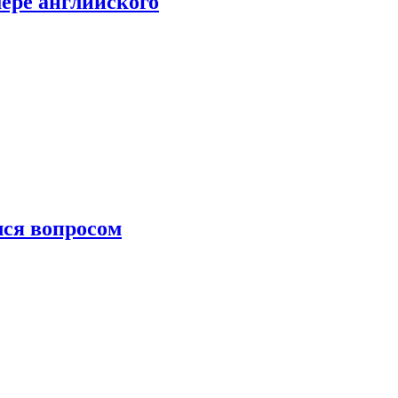
мере английского
лся вопросом