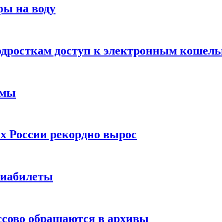
фы на воду
одросткам доступ к электронным кошел
ймы
х России рекордно вырос
виабилеты
ссово обращаются в архивы