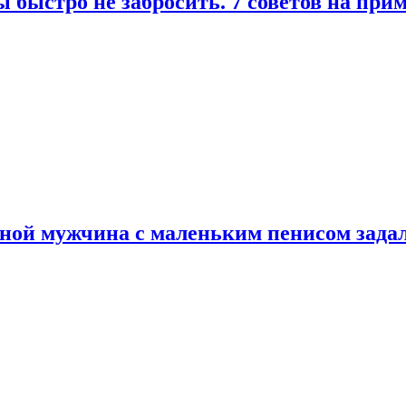
 быстро не забросить. 7 советов на при
еной мужчина с маленьким пенисом зада