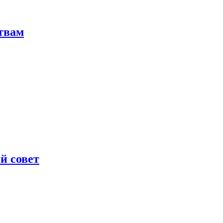
твам
й совет