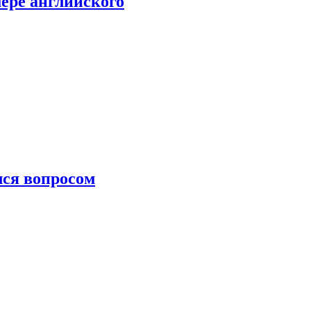
мере английского
лся вопросом