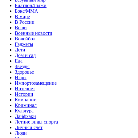
Биатлон/Лыжи
Бокс/MMA
В мире
В России
Вещи
Военные новости
Волейбол
Гаджеты
Дети
Дом и сад
Еда
Звёзды
Здоровье
Игры
Импортозамещение
Интернет
Истории
Компании
Криминал
Культура
Лайфхаки
Летние виды спорта
Личный счет
Люди