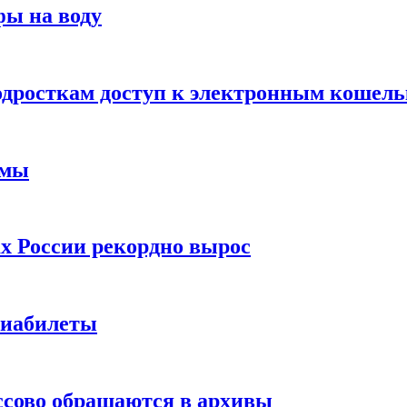
фы на воду
одросткам доступ к электронным кошел
ймы
х России рекордно вырос
виабилеты
ссово обращаются в архивы