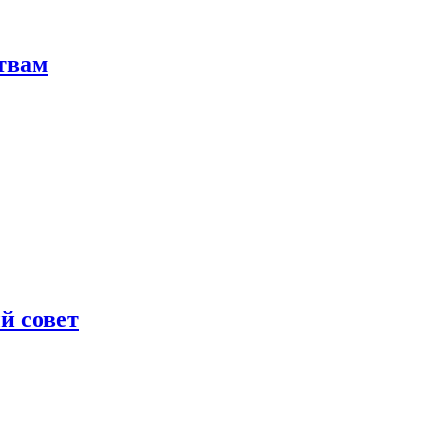
твам
й совет