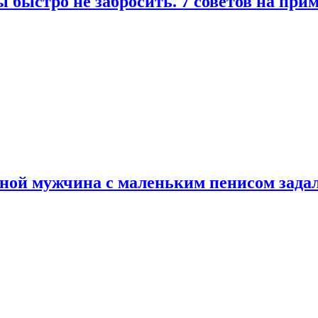
 быстро не забросить. 7 советов на при
еной мужчина с маленьким пенисом зада