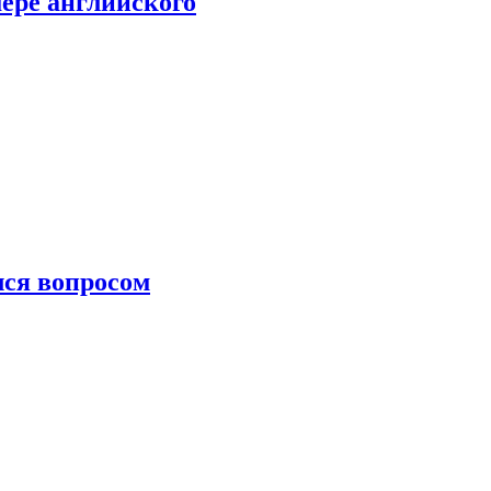
мере английского
лся вопросом