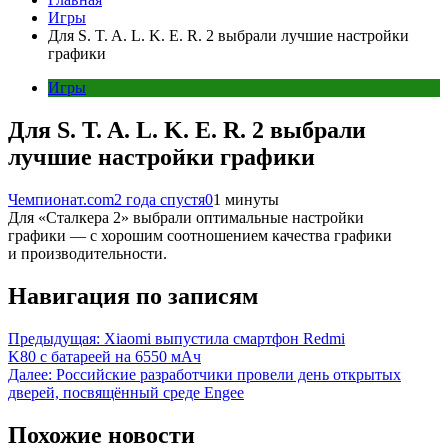
Игры
Для S. T. A. L. K. E. R. 2 выбрали лучшие настройки
графики
Игры
Для S. T. A. L. K. E. R. 2 выбрали
лучшие настройки графики
Чемпионат.com
2 года спустя
0
1 минуты
Для «Сталкера 2» выбрали оптимальные настройки
графики — с хорошим соотношением качества графики
и производительности.
Навигация по записям
Предыдущая:
Xiaomi выпустила смартфон Redmi
K80 с батареей на 6550 мАч
Далее:
Российские разработчики провели день открытых
дверей, посвящённый среде Engee
Похожие новости