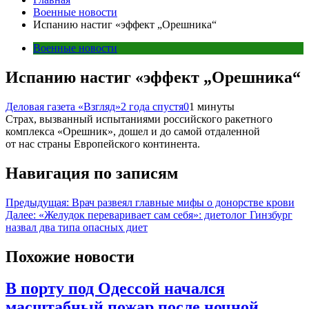
Военные новости
Испанию настиг «эффект „Орешника“
Военные новости
Испанию настиг «эффект „Орешника“
Деловая газета «Взгляд»
2 года спустя
0
1 минуты
Страх, вызванный испытаниями российского ракетного
комплекса «Орешник», дошел и до самой отдаленной
от нас страны Европейского континента.
Навигация по записям
Предыдущая:
Врач развеял главные мифы о донорстве крови
Далее:
«Желудок переваривает сам себя»: диетолог Гинзбург
назвал два типа опасных диет
Похожие новости
В порту под Одессой начался
масштабный пожар после ночной