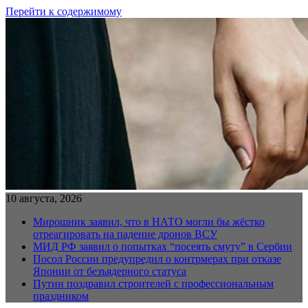
Перейти к содержимому
10 августа, 2026
Мирошник заявил, что в НАТО могли бы жёстко
отреагировать на падение дронов ВСУ
МИД РФ заявил о попытках “посеять смуту” в Сербии
Посол России предупредил о контрмерах при отказе
Японии от безъядерного статуса
Путин поздравил строителей с профессиональным
праздником