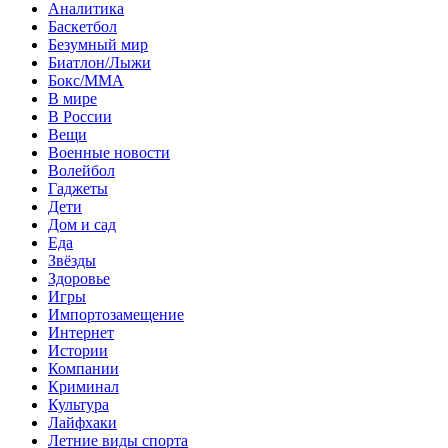
Аналитика
Баскетбол
Безумный мир
Биатлон/Лыжи
Бокс/MMA
В мире
В России
Вещи
Военные новости
Волейбол
Гаджеты
Дети
Дом и сад
Еда
Звёзды
Здоровье
Игры
Импортозамещение
Интернет
Истории
Компании
Криминал
Культура
Лайфхаки
Летние виды спорта