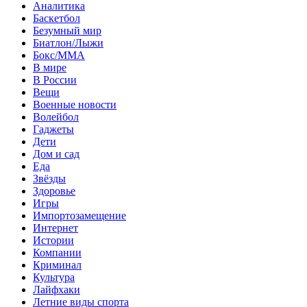
Аналитика
Баскетбол
Безумный мир
Биатлон/Лыжи
Бокс/MMA
В мире
В России
Вещи
Военные новости
Волейбол
Гаджеты
Дети
Дом и сад
Еда
Звёзды
Здоровье
Игры
Импортозамещение
Интернет
Истории
Компании
Криминал
Культура
Лайфхаки
Летние виды спорта