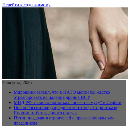
Перейти к содержимому
9 августа, 2026
Мирошник заявил, что в НАТО могли бы жёстко
отреагировать на падение дронов ВСУ
МИД РФ заявил о попытках “посеять смуту” в Сербии
Посол России предупредил о контрмерах при отказе
Японии от безъядерного статуса
Путин поздравил строителей с профессиональным
праздником