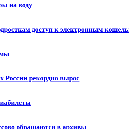
фы на воду
одросткам доступ к электронным кошел
ймы
х России рекордно вырос
виабилеты
ссово обращаются в архивы