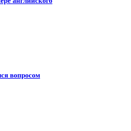
мере английского
лся вопросом