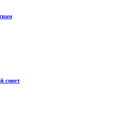
твам
й совет