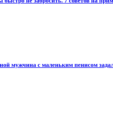
 быстро не забросить. 7 советов на при
еной мужчина с маленьким пенисом зада