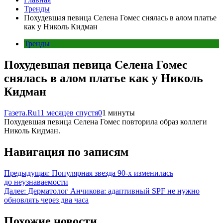
Тренды
Похудевшая певица Селена Гомес снялась в алом платье
как у Николь Кидман
Тренды
Похудевшая певица Селена Гомес
снялась в алом платье как у Николь
Кидман
Газета.Ru
11 месяцев спустя
0
1 минуты
Похудевшая певица Селена Гомес повторила образ коллеги
Николь Кидман.
Навигация по записям
Предыдущая:
Популярная звезда 90-х изменилась
до неузнаваемости
Далее:
Дерматолог Анчикова: адаптивный SPF не нужно
обновлять через два часа
Похожие новости