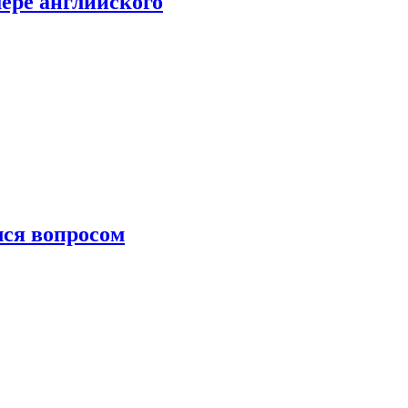
мере английского
лся вопросом