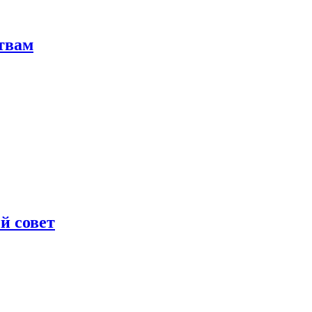
твам
й совет