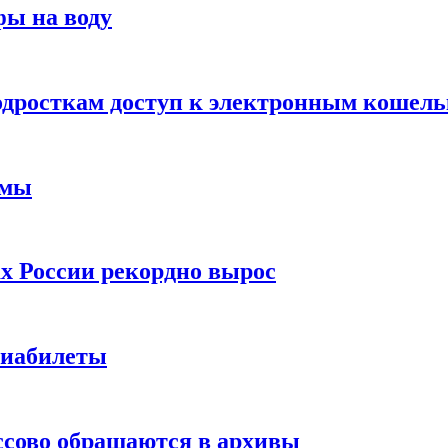
фы на воду
одросткам доступ к электронным кошел
ймы
х России рекордно вырос
виабилеты
ссово обращаются в архивы