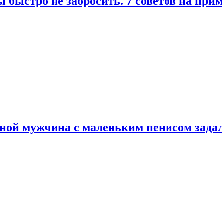
 быстро не забросить. 7 советов на при
еной мужчина с маленьким пенисом зада