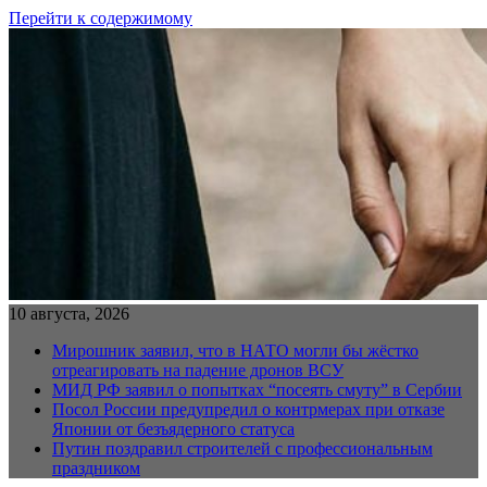
Перейти к содержимому
10 августа, 2026
Мирошник заявил, что в НАТО могли бы жёстко
отреагировать на падение дронов ВСУ
МИД РФ заявил о попытках “посеять смуту” в Сербии
Посол России предупредил о контрмерах при отказе
Японии от безъядерного статуса
Путин поздравил строителей с профессиональным
праздником