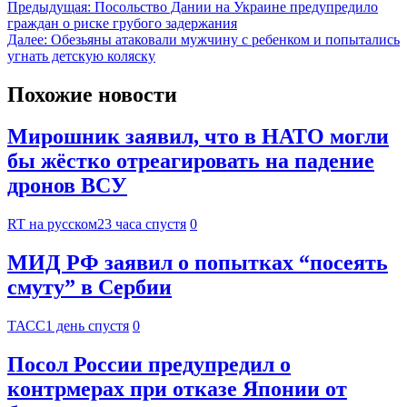
Предыдущая:
Посольство Дании на Украине предупредило
граждан о риске грубого задержания
Далее:
Обезьяны атаковали мужчину с ребенком и попытались
угнать детскую коляску
Похожие новости
Мирошник заявил, что в НАТО могли
бы жёстко отреагировать на падение
дронов ВСУ
RT на русском
23 часа спустя
0
МИД РФ заявил о попытках “посеять
смуту” в Сербии
ТАСС
1 день спустя
0
Посол России предупредил о
контрмерах при отказе Японии от