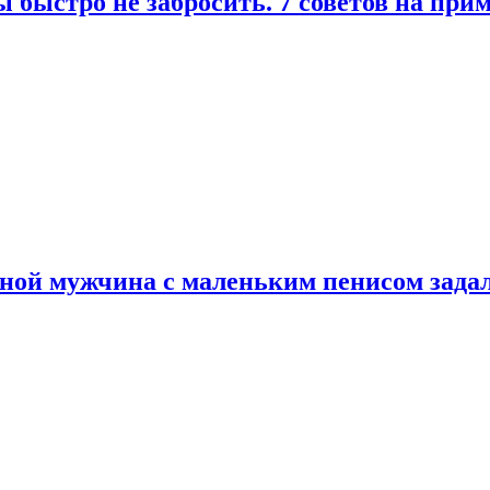
 быстро не забросить. 7 советов на при
еной мужчина с маленьким пенисом зада