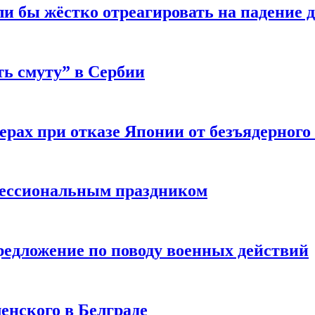
и бы жёстко отреагировать на падение 
ь смуту” в Сербии
рах при отказе Японии от безъядерного 
фессиональным праздником
редложение по поводу военных действий
енского в Белграде