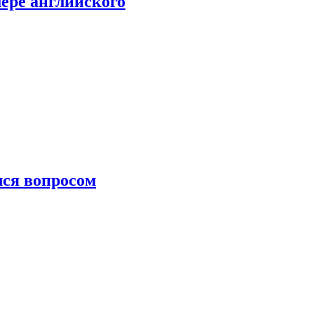
мере английского
лся вопросом