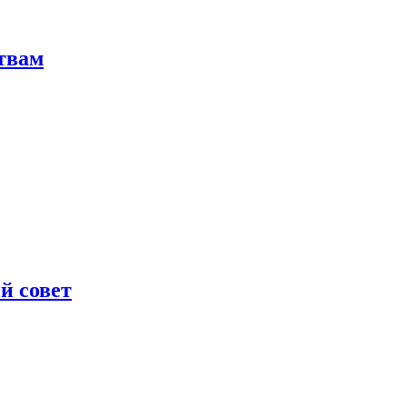
твам
й совет