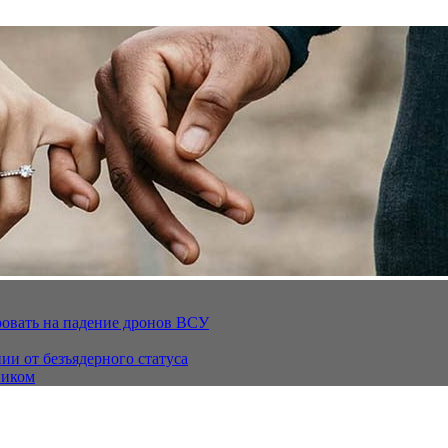
ровать на падение дронов ВСУ
ии от безъядерного статуса
ником