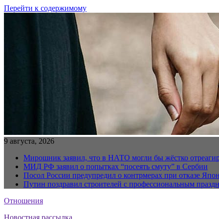
Перейти к содержимому
9 августа, 2026
Мирошник заявил, что в НАТО могли бы жёстко отреаги
МИД РФ заявил о попытках “посеять смуту” в Сербии
Посол России предупредил о контрмерах при отказе Япон
Путин поздравил строителей с профессиональным празд
Отношения
Новостная рассылка