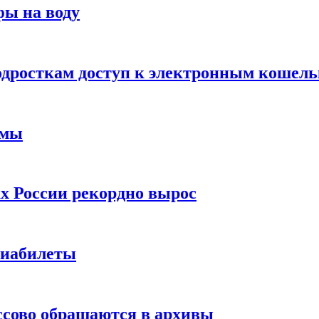
фы на воду
одросткам доступ к электронным кошел
ймы
х России рекордно вырос
виабилеты
ссово обращаются в архивы