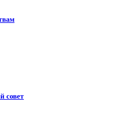
твам
й совет