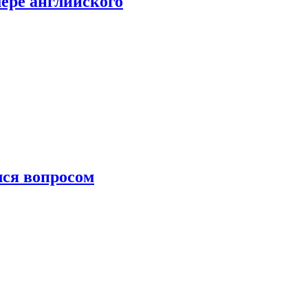
мере английского
лся вопросом