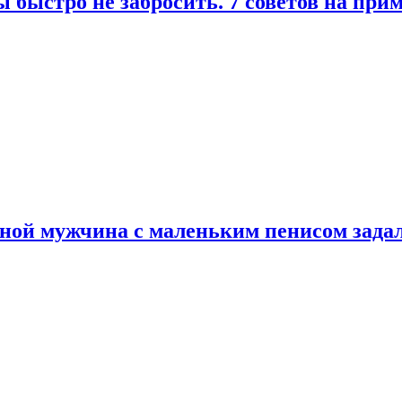
 быстро не забросить. 7 советов на при
еной мужчина с маленьким пенисом зада