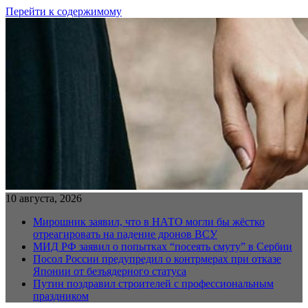
Перейти к содержимому
10 августа, 2026
Мирошник заявил, что в НАТО могли бы жёстко
отреагировать на падение дронов ВСУ
МИД РФ заявил о попытках “посеять смуту” в Сербии
Посол России предупредил о контрмерах при отказе
Японии от безъядерного статуса
Путин поздравил строителей с профессиональным
праздником