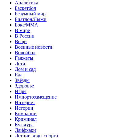
Аналитика
Баскетбол
Безумный мир
Биатлон/Лыжи
Бокс/MMA
В мире
В России
Вещи
Военные новости
Волейбол
Гаджеты
Дети
Дом и сад
Еда
Звёзды
Здоровье
Игры
Импортозамещение
Интернет
Истории
Компании
Криминал
Культура
Лайфхаки
Летние виды спорта