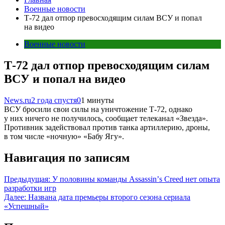
Военные новости
Т-72 дал отпор превосходящим силам ВСУ и попал
на видео
Военные новости
Т-72 дал отпор превосходящим силам
ВСУ и попал на видео
News.ru
2 года спустя
0
1 минуты
ВСУ бросили свои силы на уничтожение Т-72, однако
у них ничего не получилось, сообщает телеканал «Звезда».
Противник задействовал против танка артиллерию, дроны,
в том числе «ночную» «Бабу Ягу».
Навигация по записям
Предыдущая:
У половины команды Assassinʼs Creed нет опыта
разработки игр
Далее:
Названа дата премьеры второго сезона сериала
«Успешный»