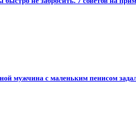
 быстро не забросить. 7 советов на при
еной мужчина с маленьким пенисом зада