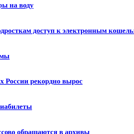
фы на воду
одросткам доступ к электронным кошел
ймы
х России рекордно вырос
виабилеты
ссово обращаются в архивы