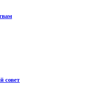
твам
й совет