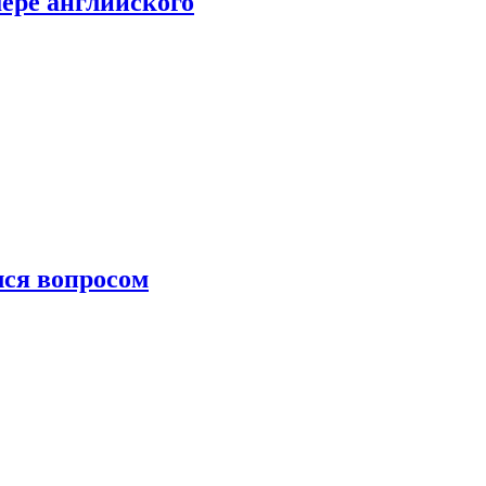
мере английского
лся вопросом