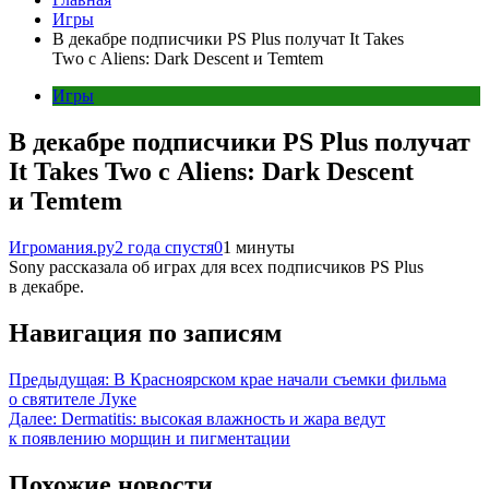
Игры
В декабре подписчики PS Plus получат It Takes
Two с Aliens: Dark Descent и Temtem
Игры
В декабре подписчики PS Plus получат
It Takes Two с Aliens: Dark Descent
и Temtem
Игромания.ру
2 года спустя
0
1 минуты
Sony рассказала об играх для всех подписчиков PS Plus
в декабре.
Навигация по записям
Предыдущая:
В Красноярском крае начали съемки фильма
о святителе Луке
Далее:
Dermatitis: высокая влажность и жара ведут
к появлению морщин и пигментации
Похожие новости