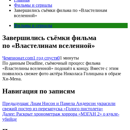
Фильмы и сериалы
Завершились съёмки фильма по «Властелинам
вселенной»
Фильмы и сериалы
Завершились съёмки фильма
по «Властелинам вселенной»
Чемпионат.com
1 год спустя
0
1 минуты
По данным Deadline, съёмочный процесс фильма
«Властелины вселенной» подошёл к концу. Вместе с этим
появилось свежее фото актёра Николаса Голицына в образе
Хи-Мена.
Навигация по записям
Предыдущая:
Лиам Нисон и Памела Андерсон украсили
свежий постер из перезапуска «Голого пистолета»
Далее:
Раскрыт хронометраж хоррора «М3ГАН 2» о кукле-
убийце