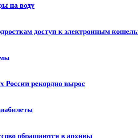
фы на воду
одросткам доступ к электронным кошел
ймы
х России рекордно вырос
виабилеты
ссово обращаются в архивы