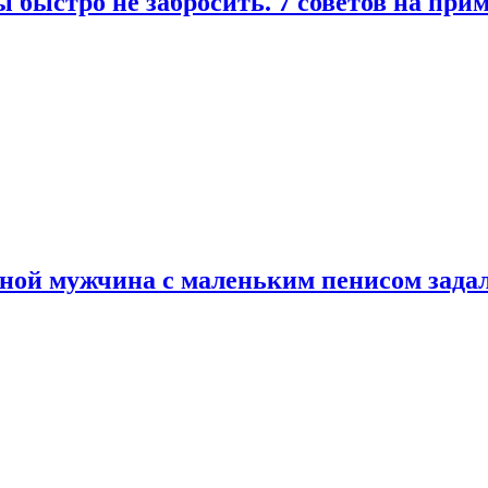
 быстро не забросить. 7 советов на при
еной мужчина с маленьким пенисом зада