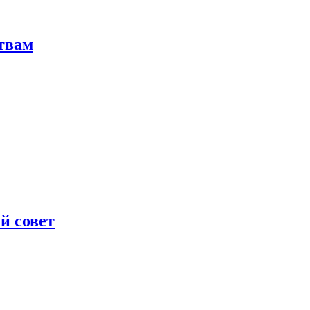
твам
й совет