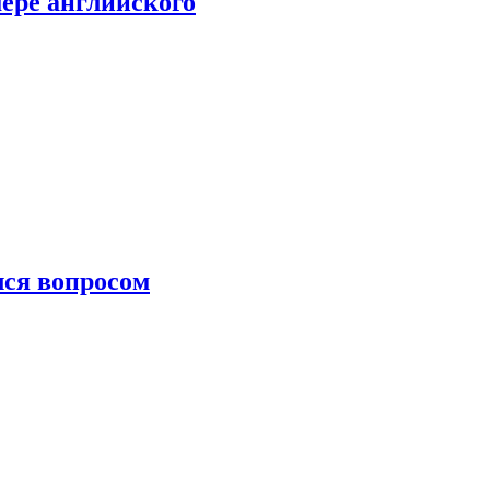
мере английского
лся вопросом