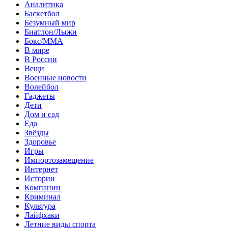
Аналитика
Баскетбол
Безумный мир
Биатлон/Лыжи
Бокс/MMA
В мире
В России
Вещи
Военные новости
Волейбол
Гаджеты
Дети
Дом и сад
Еда
Звёзды
Здоровье
Игры
Импортозамещение
Интернет
Истории
Компании
Криминал
Культура
Лайфхаки
Летние виды спорта