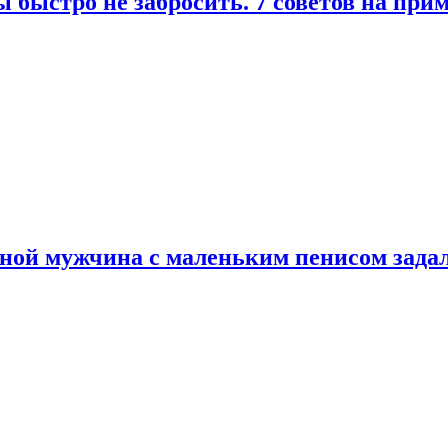
 быстро не забросить. 7 советов на при
еной мужчина с маленьким пенисом зада