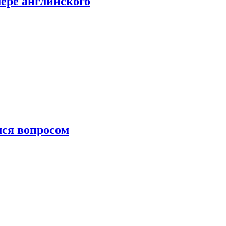
мере английского
лся вопросом