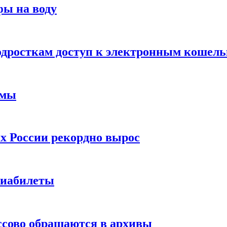
фы на воду
одросткам доступ к электронным кошел
ймы
х России рекордно вырос
виабилеты
ссово обращаются в архивы