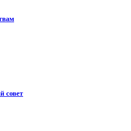
твам
й совет