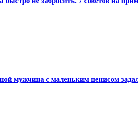
 быстро не забросить. 7 советов на при
еной мужчина с маленьким пенисом зада