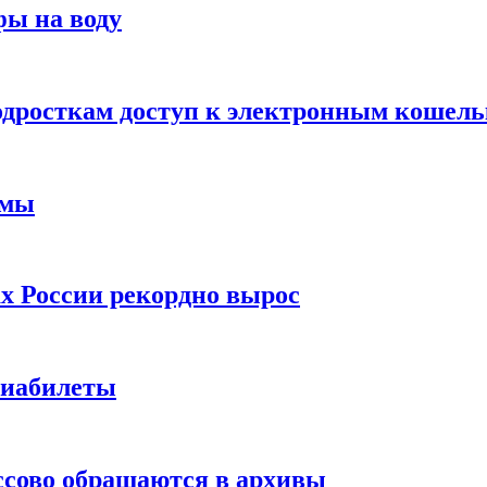
фы на воду
одросткам доступ к электронным кошел
ймы
х России рекордно вырос
виабилеты
ссово обращаются в архивы