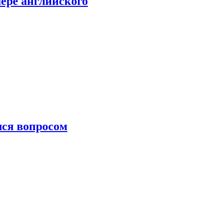
мере английского
лся вопросом