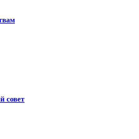
твам
й совет