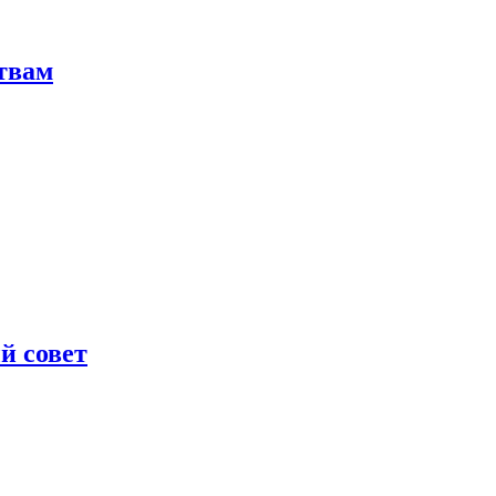
твам
й совет