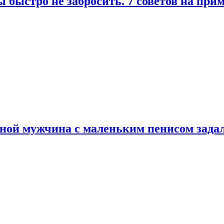
 быстро не забросить. 7 советов на при
еной мужчина с маленьким пенисом зада