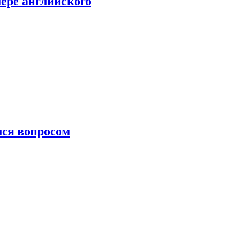
мере английского
лся вопросом