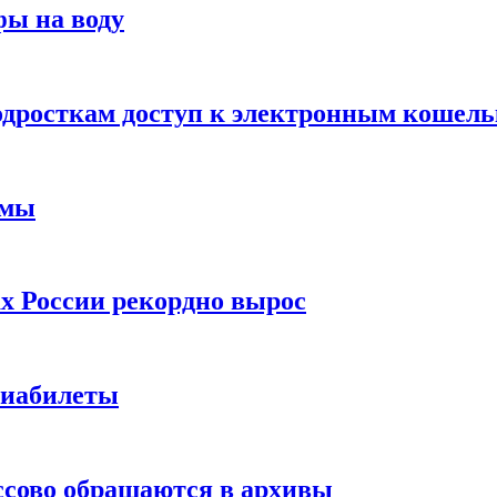
фы на воду
одросткам доступ к электронным кошел
ймы
х России рекордно вырос
виабилеты
ссово обращаются в архивы