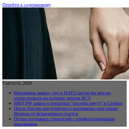
Перейти к содержимому
9 августа, 2026
Мирошник заявил, что в НАТО могли бы жёстко
отреагировать на падение дронов ВСУ
МИД РФ заявил о попытках “посеять смуту” в Сербии
Посол России предупредил о контрмерах при отказе
Японии от безъядерного статуса
Путин поздравил строителей с профессиональным
праздником