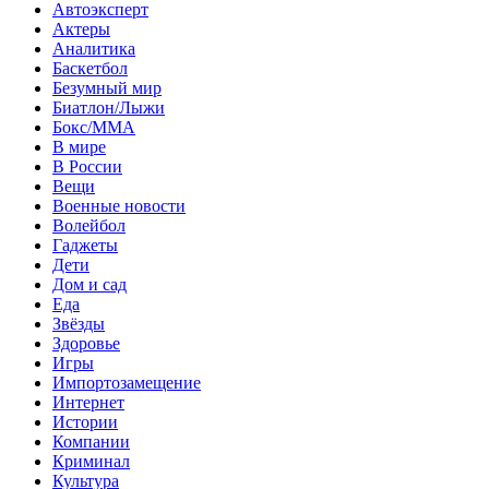
Автоэксперт
Актеры
Аналитика
Баскетбол
Безумный мир
Биатлон/Лыжи
Бокс/MMA
В мире
В России
Вещи
Военные новости
Волейбол
Гаджеты
Дети
Дом и сад
Еда
Звёзды
Здоровье
Игры
Импортозамещение
Интернет
Истории
Компании
Криминал
Культура