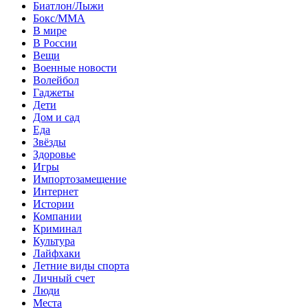
Биатлон/Лыжи
Бокс/MMA
В мире
В России
Вещи
Военные новости
Волейбол
Гаджеты
Дети
Дом и сад
Еда
Звёзды
Здоровье
Игры
Импортозамещение
Интернет
Истории
Компании
Криминал
Культура
Лайфхаки
Летние виды спорта
Личный счет
Люди
Места