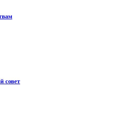
твам
й совет