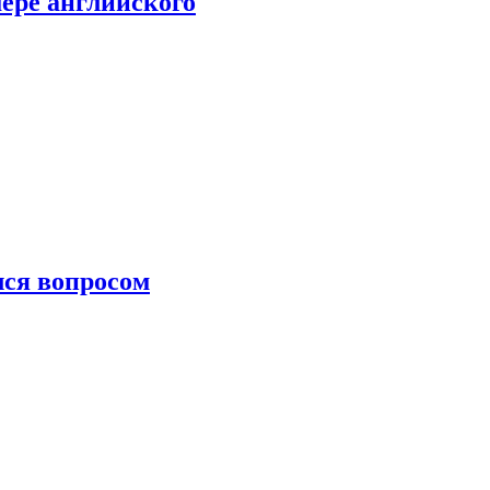
мере английского
лся вопросом