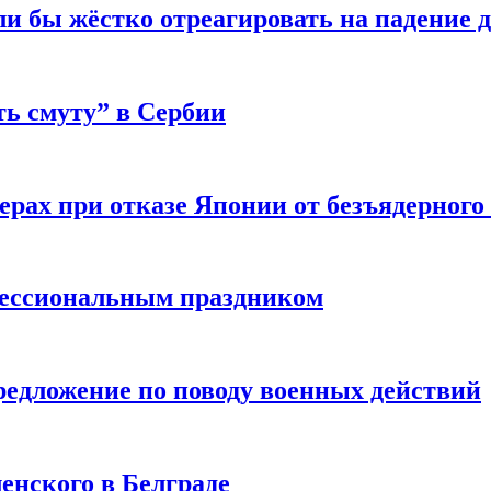
и бы жёстко отреагировать на падение 
ь смуту” в Сербии
рах при отказе Японии от безъядерного 
фессиональным праздником
редложение по поводу военных действий
енского в Белграде