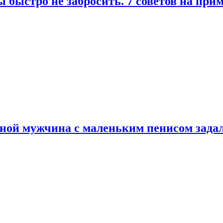
 быстро не забросить. 7 советов на при
еной мужчина с маленьким пенисом зада