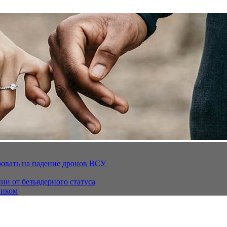
ровать на падение дронов ВСУ
ии от безъядерного статуса
ником