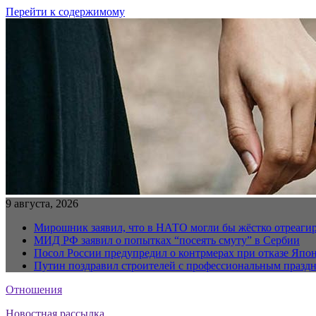
Перейти к содержимому
9 августа, 2026
Мирошник заявил, что в НАТО могли бы жёстко отреаги
МИД РФ заявил о попытках “посеять смуту” в Сербии
Посол России предупредил о контрмерах при отказе Япон
Путин поздравил строителей с профессиональным празд
Отношения
Новостная рассылка