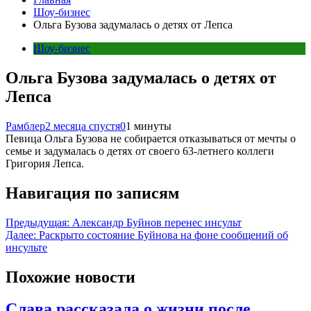
Шоу-бизнес
Ольга Бузова задумалась о детях от Лепса
Шоу-бизнес
Ольга Бузова задумалась о детях от
Лепса
Рамблер
2 месяца спустя
0
1 минуты
Певица Ольга Бузова не собирается отказываться от мечты о
семье и задумалась о детях от своего 63-летнего коллеги
Григория Лепса.
Навигация по записям
Предыдущая:
Александр Буйнов перенес инсульт
Далее:
Раскрыто состояние Буйнова на фоне сообщений об
инсульте
Похожие новости
Слава рассказала о жизни после