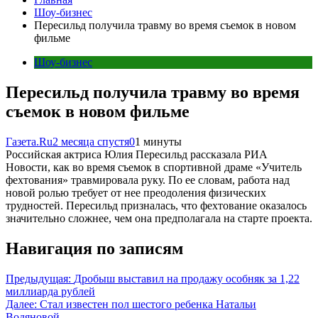
Шоу-бизнес
Пересильд получила травму во время съемок в новом
фильме
Шоу-бизнес
Пересильд получила травму во время
съемок в новом фильме
Газета.Ru
2 месяца спустя
0
1 минуты
Российская актриса Юлия Пересильд рассказала РИА
Новости, как во время съемок в спортивной драме «Учитель
фехтования» травмировала руку. По ее словам, работа над
новой ролью требует от нее преодоления физических
трудностей. Пересильд призналась, что фехтование оказалось
значительно сложнее, чем она предполагала на старте проекта.
Навигация по записям
Предыдущая:
Дробыш выставил на продажу особняк за 1,22
миллиарда рублей
Далее:
Стал известен пол шестого ребенка Натальи
Водяновой