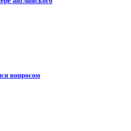
мере английского
лся вопросом