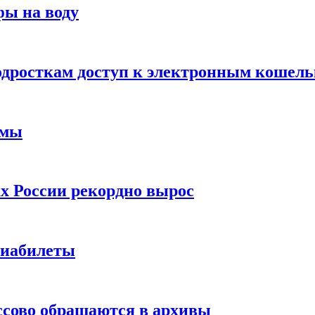
фы на воду
одросткам доступ к электронным кошел
ймы
х России рекордно вырос
виабилеты
ссово обращаются в архивы