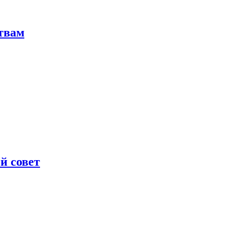
твам
й совет