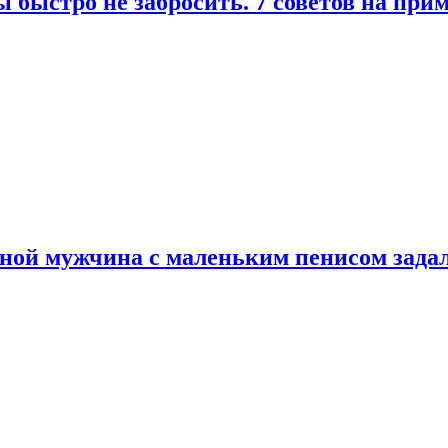
 быстро не забросить. 7 советов на при
еной мужчина с маленьким пенисом зада