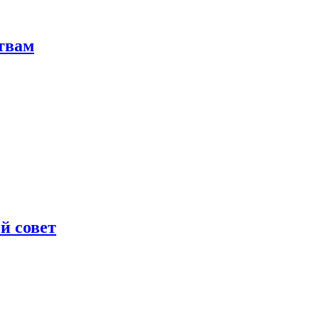
твам
й совет