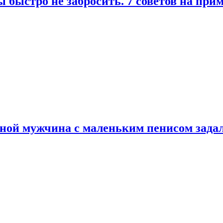
 быстро не забросить. 7 советов на при
еной мужчина с маленьким пенисом зада