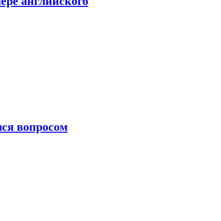
мере английского
лся вопросом