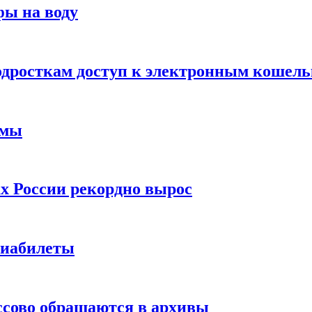
фы на воду
одросткам доступ к электронным кошел
ймы
х России рекордно вырос
виабилеты
ссово обращаются в архивы