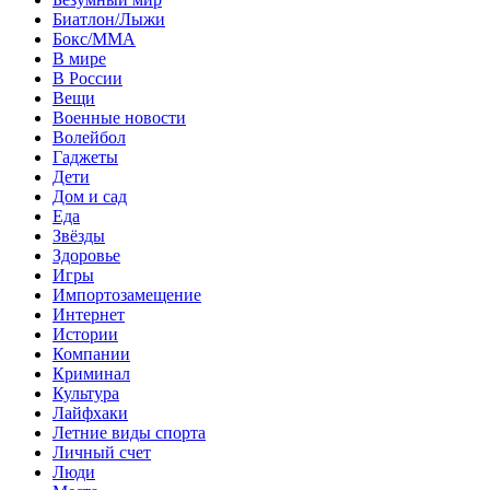
Биатлон/Лыжи
Бокс/MMA
В мире
В России
Вещи
Военные новости
Волейбол
Гаджеты
Дети
Дом и сад
Еда
Звёзды
Здоровье
Игры
Импортозамещение
Интернет
Истории
Компании
Криминал
Культура
Лайфхаки
Летние виды спорта
Личный счет
Люди