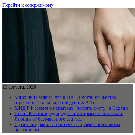
Перейти к содержимому
10 августа, 2026
Мирошник заявил, что в НАТО могли бы жёстко
отреагировать на падение дронов ВСУ
МИД РФ заявил о попытках “посеять смуту” в Сербии
Посол России предупредил о контрмерах при отказе
Японии от безъядерного статуса
Путин поздравил строителей с профессиональным
праздником