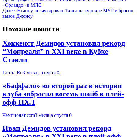
«Орландо» в МЛС
Далее:
Нганну нокаутировал Линса на турнире MVP и бросил
вызов Джонсу
Похожие новости
Хоккеист Демидов установил рекорд
“Монреаля” в XXI веке в Кубке
Стэнли
Газета.Ru
3 месяца спустя
0
«Баффало» во второй раз в истории
клуба забросил восемь шайб в плей-
офф НХЛ
Чемпионат.com
3 месяца спустя
0
Иван Демидов установил рекорд
«Монреаля» в XXI веке в плей-офф