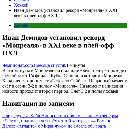
Хоккей
Иван Демидов установил рекорд «Монреаля» в XXI
веке в плей-офф НХЛ
Хоккей
Иван Демидов установил рекорд
«Монреаля» в XXI веке в плей-офф
НХЛ
Чемпионат.com
3 месяца спустя
0
1 минуты
В эти минуты в Монреале на стадионе «Белл-центр» проходит
шестой матч 1/4 финала Кубка Стэнли, в котором «Монреаль
Канадиенс» принимает «Баффало Сэйбрз». На данный момент
счёт в серии 3-2 в пользу «Монреаля». На момент написания
новости проходит второй период. Счёт 3:2 в пользу хозяев.
Навигация по записям
Предыдущая:
Хаби Алонсо стал новым главным тренером
«Челси», подписав четырёхлетний контракт — Романо
Далее:
«Атланта» с Миранчуком не смогла обыграть