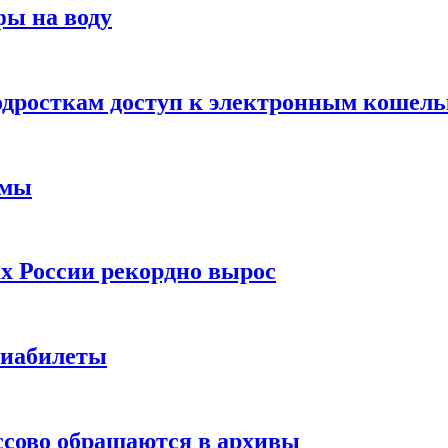
фы на воду
одросткам доступ к электронным кошел
ймы
х России рекордно вырос
виабилеты
ссово обращаются в архивы