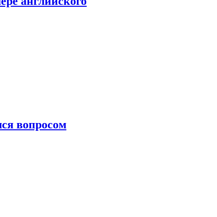
мере английского
лся вопросом