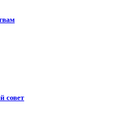
твам
й совет