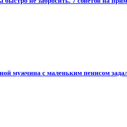
 быстро не забросить. 7 советов на при
еной мужчина с маленьким пенисом зада