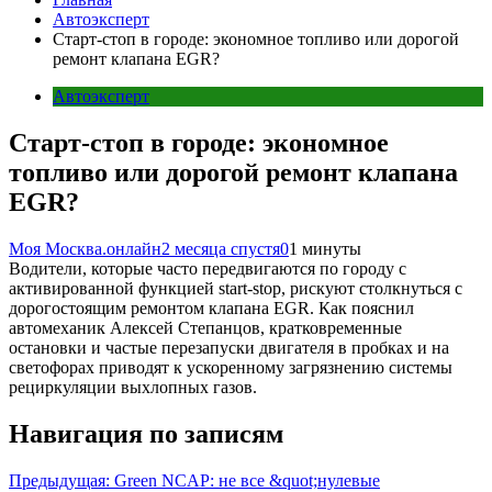
Автоэксперт
Старт-стоп в городе: экономное топливо или дорогой
ремонт клапана EGR?
Автоэксперт
Старт-стоп в городе: экономное
топливо или дорогой ремонт клапана
EGR?
Моя Москва.онлайн
2 месяца спустя
0
1 минуты
Водители, которые часто передвигаются по городу с
активированной функцией start-stop, рискуют столкнуться с
дорогостоящим ремонтом клапана EGR. Как пояснил
автомеханик Алексей Степанцов, кратковременные
остановки и частые перезапуски двигателя в пробках и на
светофорах приводят к ускоренному загрязнению системы
рециркуляции выхлопных газов.
Навигация по записям
Предыдущая:
Green NCAP: не все &quot;нулевые