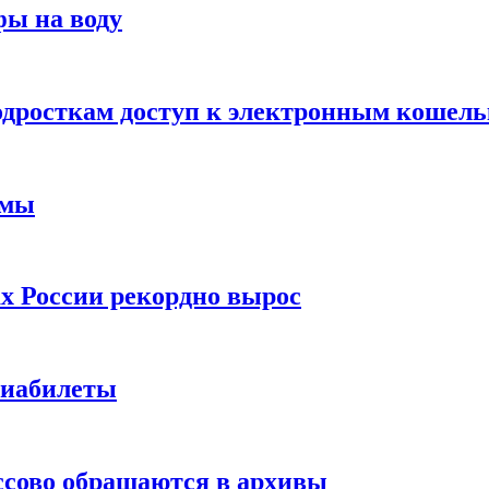
фы на воду
одросткам доступ к электронным кошел
ймы
х России рекордно вырос
виабилеты
ссово обращаются в архивы