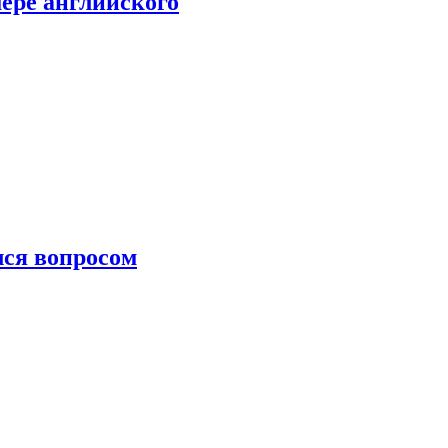
мере английского
лся вопросом