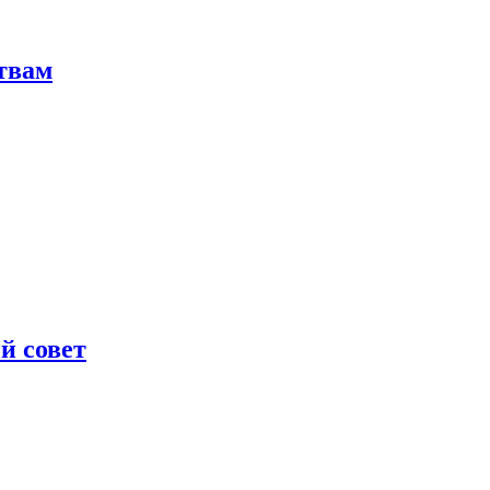
твам
й совет