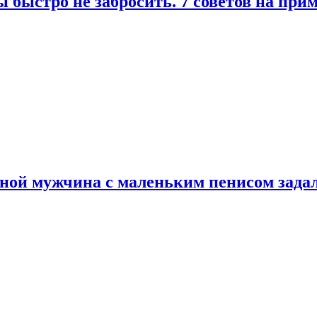
 быстро не забросить. 7 советов на при
еной мужчина с маленьким пенисом зада