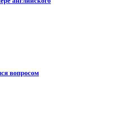
мере английского
лся вопросом