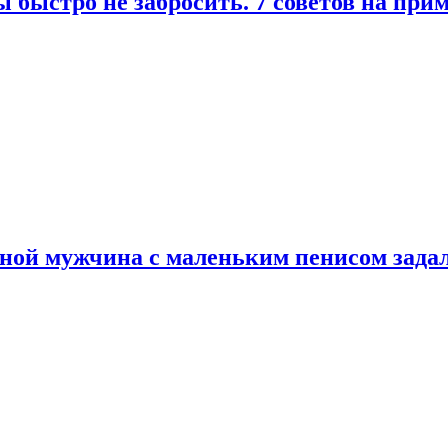
 быстро не забросить. 7 советов на при
еной мужчина с маленьким пенисом зада