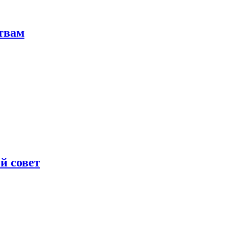
твам
й совет