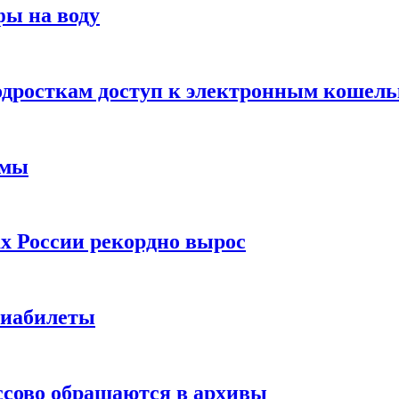
фы на воду
одросткам доступ к электронным кошел
ймы
х России рекордно вырос
виабилеты
ссово обращаются в архивы