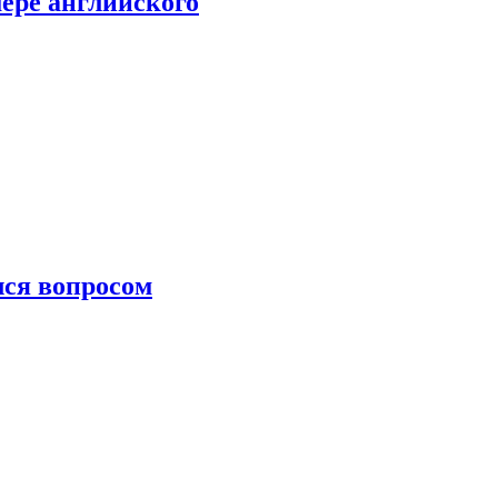
мере английского
лся вопросом