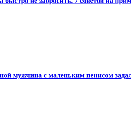
 быстро не забросить. 7 советов на при
еной мужчина с маленьким пенисом зада