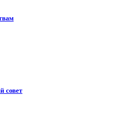
твам
й совет