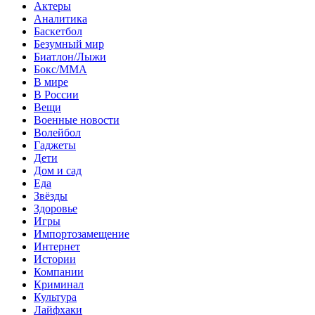
Актеры
Аналитика
Баскетбол
Безумный мир
Биатлон/Лыжи
Бокс/MMA
В мире
В России
Вещи
Военные новости
Волейбол
Гаджеты
Дети
Дом и сад
Еда
Звёзды
Здоровье
Игры
Импортозамещение
Интернет
Истории
Компании
Криминал
Культура
Лайфхаки