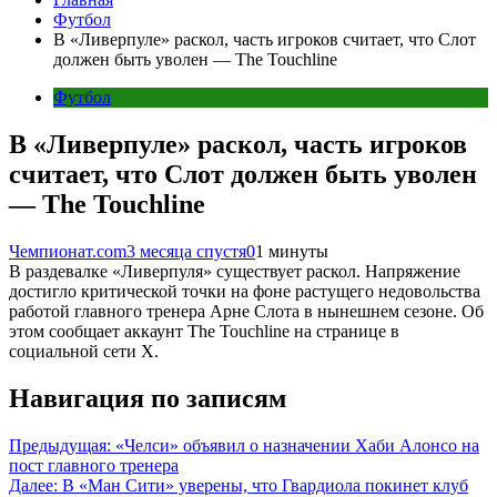
Футбол
В «Ливерпуле» раскол, часть игроков считает, что Слот
должен быть уволен — The Touchline
Футбол
В «Ливерпуле» раскол, часть игроков
считает, что Слот должен быть уволен
— The Touchline
Чемпионат.com
3 месяца спустя
0
1 минуты
В раздевалке «Ливерпуля» существует раскол. Напряжение
достигло критической точки на фоне растущего недовольства
работой главного тренера Арне Слота в нынешнем сезоне. Об
этом сообщает аккаунт The Touchline на странице в
социальной сети X.
Навигация по записям
Предыдущая:
«Челси» объявил о назначении Хаби Алонсо на
пост главного тренера
Далее:
В «Ман Сити» уверены, что Гвардиола покинет клуб