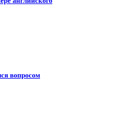
мере английского
лся вопросом