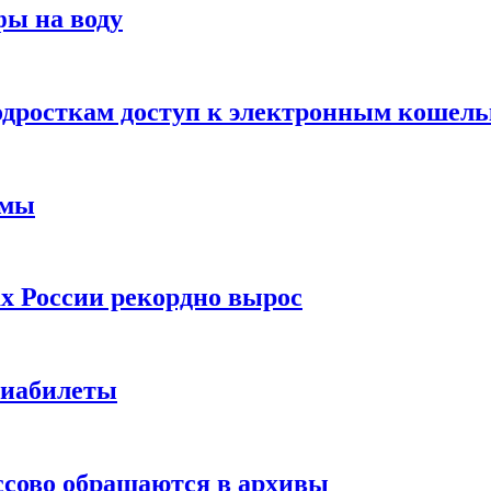
фы на воду
одросткам доступ к электронным кошел
ймы
х России рекордно вырос
виабилеты
ссово обращаются в архивы