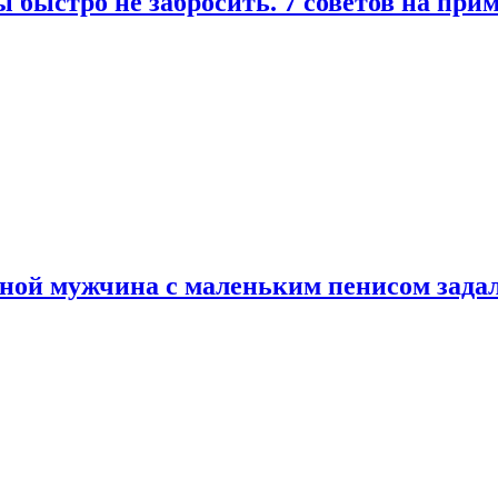
 быстро не забросить. 7 советов на при
еной мужчина с маленьким пенисом зада