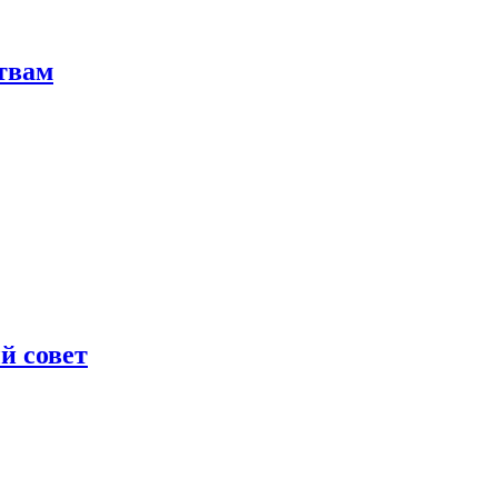
твам
й совет