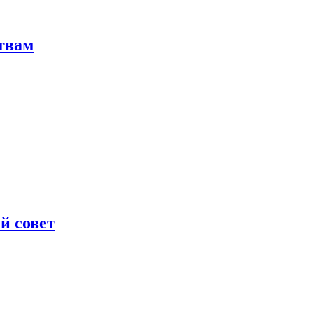
твам
й совет