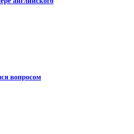
мере английского
лся вопросом