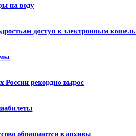
фы на воду
одросткам доступ к электронным кошел
ймы
х России рекордно вырос
виабилеты
ссово обращаются в архивы