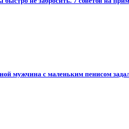
 быстро не забросить. 7 советов на при
еной мужчина с маленьким пенисом зада