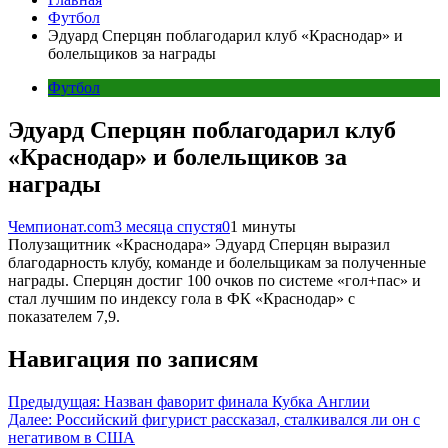
Футбол
Эдуард Сперцян поблагодарил клуб «Краснодар» и
болельщиков за награды
Футбол
Эдуард Сперцян поблагодарил клуб
«Краснодар» и болельщиков за
награды
Чемпионат.com
3 месяца спустя
0
1 минуты
Полузащитник «Краснодара» Эдуард Сперцян выразил
благодарность клубу, команде и болельщикам за полученные
награды. Сперцян достиг 100 очков по системе «гол+пас» и
стал лучшим по индексу гола в ФК «Краснодар» с
показателем 7,9.
Навигация по записям
Предыдущая:
Назван фаворит финала Кубка Англии
Далее:
Российский фигурист рассказал, сталкивался ли он с
негативом в США