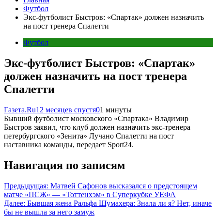
Футбол
Экс-футболист Быстров: «Спартак» должен назначить
на пост тренера Спалетти
Футбол
Экс-футболист Быстров: «Спартак»
должен назначить на пост тренера
Спалетти
Газета.Ru
12 месяцев спустя
0
1 минуты
Бывший футболист московского «Спартака» Владимир
Быстров заявил, что клуб должен назначить экс-тренера
петербургского «Зенита» Лучано Спалетти на пост
наставника команды, передает Sport24.
Навигация по записям
Предыдущая:
Матвей Сафонов высказался о предстоящем
матче «ПСЖ» — «Тоттенхэм» в Суперкубке УЕФА
Далее:
Бывшая жена Ральфа Шумахера: Знала ли я? Нет, иначе
бы не вышла за него замуж