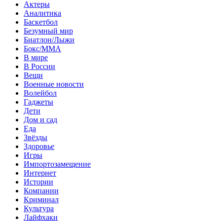
Актеры
Аналитика
Баскетбол
Безумный мир
Биатлон/Лыжи
Бокс/MMA
В мире
В России
Вещи
Военные новости
Волейбол
Гаджеты
Дети
Дом и сад
Еда
Звёзды
Здоровье
Игры
Импортозамещение
Интернет
Истории
Компании
Криминал
Культура
Лайфхаки