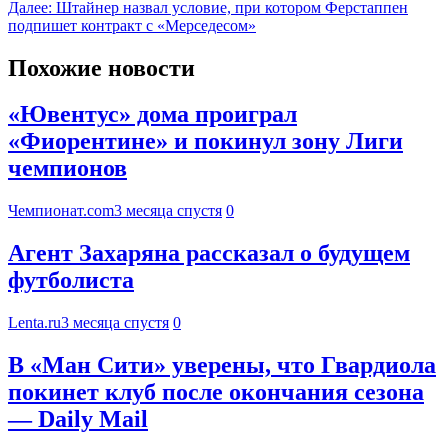
Далее:
Штайнер назвал условие, при котором Ферстаппен
подпишет контракт с «Мерседесом»
Похожие новости
«Ювентус» дома проиграл
«Фиорентине» и покинул зону Лиги
чемпионов
Чемпионат.com
3 месяца спустя
0
Агент Захаряна рассказал о будущем
футболиста
Lenta.ru
3 месяца спустя
0
В «Ман Сити» уверены, что Гвардиола
покинет клуб после окончания сезона
— Daily Mail