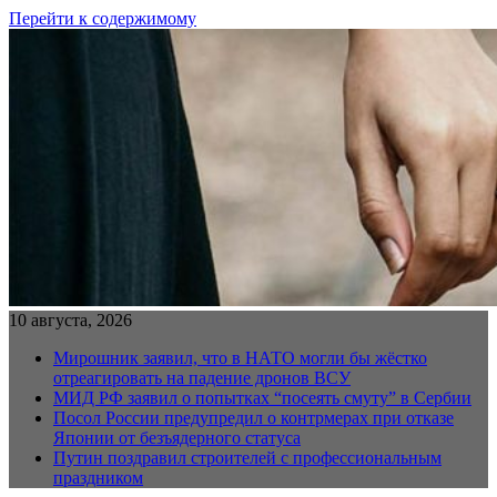
Перейти к содержимому
10 августа, 2026
Мирошник заявил, что в НАТО могли бы жёстко
отреагировать на падение дронов ВСУ
МИД РФ заявил о попытках “посеять смуту” в Сербии
Посол России предупредил о контрмерах при отказе
Японии от безъядерного статуса
Путин поздравил строителей с профессиональным
праздником