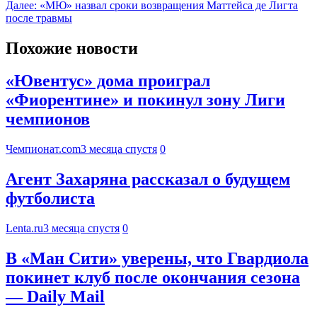
Далее:
«МЮ» назвал сроки возвращения Маттейса де Лигта
после травмы
Похожие новости
«Ювентус» дома проиграл
«Фиорентине» и покинул зону Лиги
чемпионов
Чемпионат.com
3 месяца спустя
0
Агент Захаряна рассказал о будущем
футболиста
Lenta.ru
3 месяца спустя
0
В «Ман Сити» уверены, что Гвардиола
покинет клуб после окончания сезона
— Daily Mail