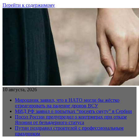
Перейти к содержимому
10 августа, 2026
Мирошник заявил, что в НАТО могли бы жёстко
отреагировать на падение дронов ВСУ
МИД РФ заявил о попытках “посеять смуту” в Сербии
Посол России предупредил о контрмерах при отказе
Японии от безъядерного статуса
Путин поздравил строителей с профессиональным
праздником